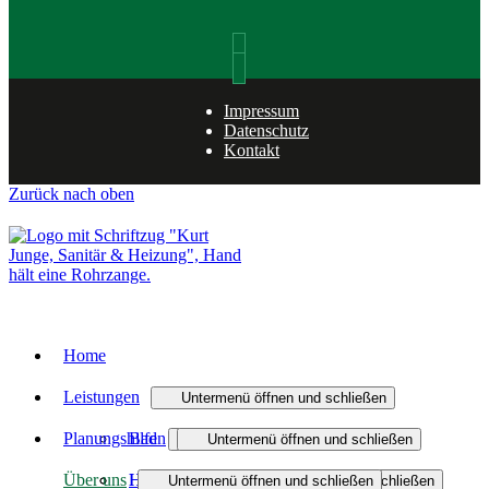
Impressum
Datenschutz
Kontakt
Zurück nach oben
Home
Leistungen
Untermenü öffnen und schließen
Planungshilfen
Bad
Untermenü öffnen und schließen
Untermenü öffnen und schließen
Über uns
Heizung
Heizungsanfrage-Assistent
Badmodernisierung
Untermenü öffnen und schließen
Untermenü öffnen und schließen