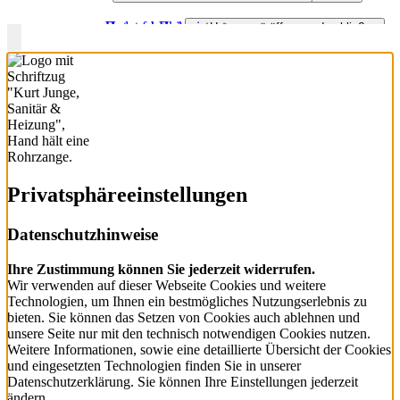
Haustechnik
Badanfrage-Assistent
Unternehmen
Barrierefreies Bad
Heizungsmodernisierung
Untermenü öffnen und schließen
3D-Badplaner
Team
Förderung Bad
Heizen mit Gas
Wasser / Trinkwasser
Jobs
Badanfrage
Regenerativ heizen
Service Haustechnik
Ausbildung
Wärmeverteilung
Photovoltaik
Partner
Wartung und Service
Privatsphäre­einstellungen
Förderung Heizung
Öl- und Gasheizung
Datenschutzhinweise
Ihre Zustimmung können Sie jederzeit widerrufen.
Wir verwenden auf dieser Webseite Cookies und weitere
Technologien, um Ihnen ein bestmögliches Nutzungserlebnis zu
bieten. Sie können das Setzen von Cookies auch ablehnen und
unsere Seite nur mit den technisch notwendigen Cookies nutzen.
Weitere Informationen, sowie eine detaillierte Übersicht der Cookies
und eingesetzten Technologien finden Sie in unserer
Datenschutzerklärung. Sie können Ihre Einstellungen jederzeit
ändern.